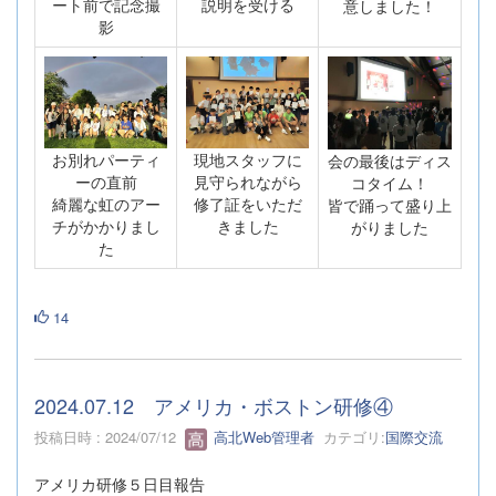
ート前で記念撮
説明を受ける
意しました！
影
お別れパーティ
現地スタッフに
会の最後はディス
ーの直前
見守られながら
コタイム！
綺麗な虹のアー
修了証をいただ
皆で踊って盛り上
チがかかりまし
きました
がりました
た
14
2024.07.12 アメリカ・ボストン研修④
投稿日時 : 2024/07/12
高北Web管理者
カテゴリ:
国際交流
アメリカ研修５日目報告