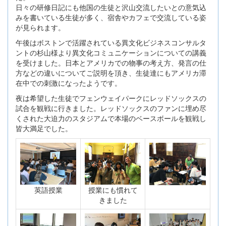
日々の研修日記にも他国の生徒と沢山交流したいとの意気込
みを書いている生徒が多く、宿舎やカフェで交流している姿
が見られます。
午後はボストンで活躍されている異文化ビジネスコンサルタ
ントの杉山様より異文化コミュニケーションについての講義
を受けました。日本とアメリカでの物事の考え方、発言の仕
方などの違いについてご説明を頂き、生徒達にもアメリカ滞
在中での刺激になったようです。
夜は希望した生徒でフェンウェイパークにレッドソックスの
試合を観戦に行きました。レッドソックスのファンに埋め尽
くされた大迫力のスタジアムで本場のベースボールを観戦し
皆大満足でした。
英語授業
授業にも慣れて
きました