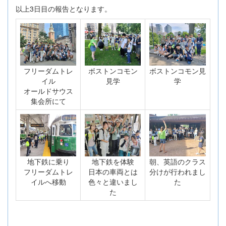
以上3日目の報告となります。
フリーダムトレ
ボストンコモン
ボストンコモン見
イル
見学
学
オールドサウス
集会所にて
地下鉄に乗り
地下鉄を体験
朝、英語のクラス
フリーダムトレ
日本の車両とは
分けが行われまし
イルへ移動
色々と違いまし
た
た