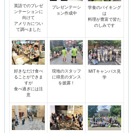
英語でのプレゼ
プレゼンテーシ
学食のバイキング
ンテーションに
ョン作成中
は
向けて
料理が豊富で皆た
アメリカについ
のしみです
て調べました
好きなだけ食べ
現地のスタッフ
MITキャンパス見
ることができま
に得意のダンス
学
すが
を披露！
食べ過ぎには注
意