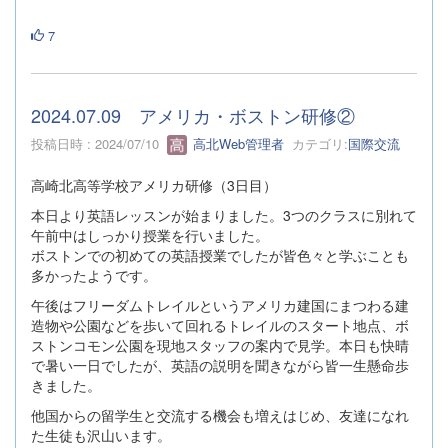
7
2024.07.09 アメリカ・ボストン研修②
投稿日時 : 2024/07/10
高北Web管理者
カテゴリ:
国際交流
高崎北高等学校アメリカ研修（3日目）
本日より英語レッスンが始まりました。3つのクラスに別れて
午前中はしっかり授業を行いました。
ボストンでの初めての英語授業でしたが皆色々と学ぶことも
多かったようです。
午後はフリーダムトレイルというアメリカ建国にまつわる建
造物や公園などを歩いて回れるトレイルのスタート地点、ボ
ストンコモン公園を現地スタッフの案内で見学。本日も快晴
で暑い一日でしたが、英語の説明を聞きながら皆一生懸命歩
きました。
他国からの留学生と交流する機会も増えはじめ、友達になれ
た生徒も沢山います。