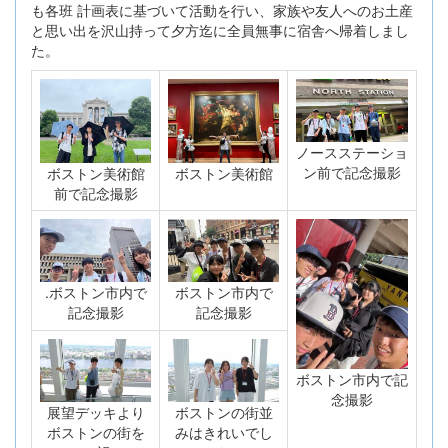
も各班 計画表に基づいて活動を行い、家族や友人へのお土産
と思い出を沢山持って夕方迄に全員無事に宿舎へ帰着しまし
た。
ノースステーショ
ン前で記念撮影
ボストン美術館
ボストン美術館
前で記念撮影
.ボストン市内で
ボストン市内で
記念撮影
記念撮影
ボストン市内で記
念撮影
ボストンの街並
展望デッキより
みはきれいでし
ボストンの街を