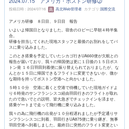
2024.07.15 アメリカ・ボストン研修⓻
投稿日時 : 2024/07/16
高北Web管理者
カテゴリ:
国際交流
アメリカ研修 ８日目、９日目 報告
いよいよ帰国日となりました。宿舎のロビーに早朝４時半集
合。
研修を担当してくれた現地スタッフと最後のお別れをしてバ
スに乗り込みました。
このとき搭乗を予定していたシカゴ行きUA660便が欠航との
報告が届いており、我々の帰国便は更に１日後の１５日ボス
トン発 １６日羽田到着便に振り替えられておりましたが、な
んとか１５日に帰国できるフライトに変更できないか、微か
な期待を持ってボストン空港へと向かいました。
５時１０分 空港に着くと空港で待機していた現地ガイドよ
り６時発のサンフランシスコ経由羽田行きのフライトが取れ
たので急いでとの説明、皆大急ぎでチェックインを済ませ、
搭乗ゲートまで走って飛行機に乗り込みました。
我々の為に飛行機の出発が１０分程遅れましたが予定通りサ
ンフランシスコに到着、羽田行きUA875便に乗り継ぎ、無事
羽田空港へ到着しました。最終日に突然のフライト変更とい