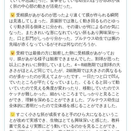
ていて不思議だった。食事をしている幼生のほうが赤みが強
く胚の中心部の動きが活発だった。
受精膜があがるのが思ったより速くて膜が作られる瞬間
は見逃してしまった。原腸胚では激しく動き回るものとゆっ
くり動き回る個体とに分かれ、その違いが何によるのか気に
なった。またきれいな形になれていない胚もあり興味深かっ
た。口と肛門がしっかり分かった。プルテウス幼生では腕の
先端が赤くなっているがそれは何なのだろうか。
受精では最後の方に観察した卵に受精膜があがってお
り、膜があがる様子は観察できませんでした。割球が思った
以上にきれいに卵割していました。4～8細胞期では割球の大
きさがほとんど同じでしたが、2細胞期では大きさの異なるも
のが多かったのが見えてよかったです。一日たつと口で凹ん
でいたところが平たくなっていました。くるくると回って動
いていたので見える角度が変わったり、移動していたのでス
ケッチが難しかった。細かいところまでしっかりと見ること
ができ、理解を深めることができました。プルテウス幼生は
全体的に透明だったので立体感を感じることができました。
すごく小さな胚が成長すると手のひら大になるというこ
とが改めて実感でき、生物はとても興味深いと感じた。教科
書で見るより実際にどう動いているのかを見ることができ、