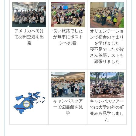
アメリカへ向け
長い旅路でした
オリエンテーショ
て羽田空港を出
が無事にボスト
ンで宿舎のきまり
発
ンへ到着
を学びました
寝不足でしたが皆
さん英語テストも
頑張りました
キャンパスツア
キャンパスツアー
ーで図書館を見
では大学の外の町
学
並みも見学しまし
た