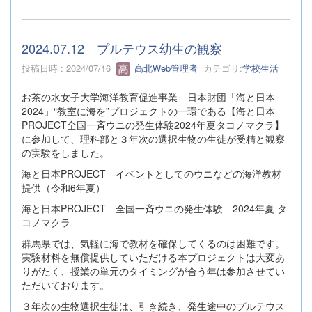
2024.07.12 プルテウス幼生の観察
投稿日時 : 2024/07/16
高北Web管理者
カテゴリ:
学校生活
お茶の水女子大学海洋教育促進事業 日本財団「海と日本
2024」“教室に海を”プロジェクトの一環である【海と日本
PROJECT全国一斉ウニの発生体験2024年夏タコノマクラ】
に参加して、理科部と３年次の選択生物の生徒が受精と観察
の実験をしました。
海と日本PROJECT イベントとしてのウニなどの海洋教材
提供（令和6年夏）
海と日本PROJECT 全国一斉ウニの発生体験 2024年夏 タ
コノマクラ
群馬県では、気軽に海で教材を確保してくるのは困難です。
実験材料を無償提供していただける本プロジェクトは大変あ
りがたく、授業の単元のタイミングが合う年は参加させてい
ただいております。
３年次の生物選択生徒は、引き続き、発生途中のプルテウス