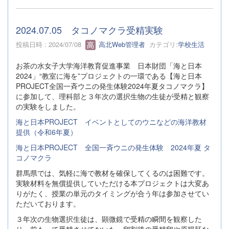
2024.07.05 タコノマクラ受精実験
投稿日時 : 2024/07/08
高北Web管理者
カテゴリ:
学校生活
お茶の水女子大学海洋教育促進事業 日本財団「海と日本
2024」“教室に海を”プロジェクトの一環である【海と日本
PROJECT全国一斉ウニの発生体験2024年夏タコノマクラ】
に参加して、理科部と３年次の選択生物の生徒が受精と観察
の実験をしました。
海と日本PROJECT イベントとしてのウニなどの海洋教材
提供（令和6年夏）
海と日本PROJECT 全国一斉ウニの発生体験 2024年夏 タ
コノマクラ
群馬県では、気軽に海で教材を確保してくるのは困難です。
実験材料を無償提供していただける本プロジェクトは大変あ
りがたく、授業の単元のタイミングが合う年は参加させてい
ただいております。
３年次の生物選択生徒は、顕微鏡で受精の瞬間を観察した