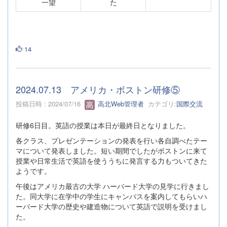
た
一望
14
2024.07.13 アメリカ・ボストン研修⑤
投稿日時 : 2024/07/16
高北Web管理者
カテゴリ:
国際交流
研修6日目。英語の授業は本日が最終日となりました。
各クラス、プレゼンテーションの発表を行い各自調べたテー
マについて発表しました。短い期間でしたがボストンに来て
授業や日常生活で英語を使ううちに発言する力もついてきた
ようです。
午後はアメリカ最古の大学 ハーバード大学の見学に行きまし
た。同大学に在学中の学生にキャンパスを案内してもらいハ
ーバード大学の歴史や建造物について英語で説明を受けまし
た。