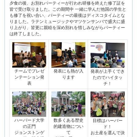
夕食の後、お別れパーティーが行われ研修を終えた修了証を
皆で受け取りました。この期間中 一緒に学んだ他国の学生と
も修了を祝い合い、パーティーの最後はディスコタイムとな
りました。ラテンミュージックやマツケンサンバで盛大に盛
り上がり、皆更に親睦を深め別れを惜しみながらパーティー
は終了しました。
チームでプレゼ
発表にも熱が入
発表が上手くでき
ンテーション発
ります
たのでハイタッ
表
チ！
ハーバード大学
数多くある歴史
目標はハーバー
の正門
的建造物につい
ド！
ジョンストンゲ
て
お土産を選んで決