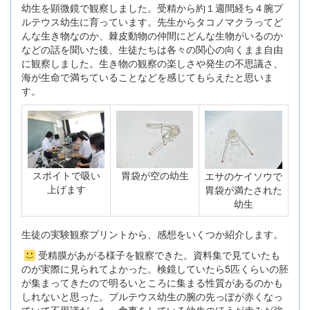
幼生を顕微鏡で観察しました。受精から約１週間経ち４腕プ
ルテウス幼生に育っています。先生からタコノマクラってど
んな生き物なのか、棘皮動物の仲間にどんな生物がいるのか
などの話を聞いた後、生徒たちは各々の関心の向くまま自由
に観察しました。生き物の観察の楽しさや発生の不思議さ、
海が生命で満ちていることなどを感じてもらえたと思いま
す。
スポイトで吸い
胃袋が空の幼生
エサのケイソウで
上げます
胃袋が満たされた
幼生
生徒の実験観察プリントから、感想をいくつか紹介します。
受精膜があがる様子を観察できた。資料集で見ていたも
のが実際に見られてよかった。検鏡していたら5匹くらいの胚
が集まってきたので明るいところに集まる性質があるのかも
しれないと思った。プルテウス幼生の腕の先っぽが赤くなっ