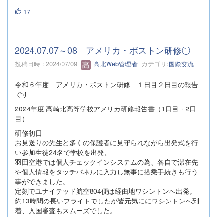
17
2024.07.07～08 アメリカ・ボストン研修①
投稿日時 : 2024/07/09
高北Web管理者
カテゴリ:
国際交流
令和６年度 アメリカ・ボストン研修 １日目２日目の報告
です
2024年度 高崎北高等学校アメリカ研修報告書（1日目・2日
目）
研修初日
お見送りの先生と多くの保護者に見守られながら出発式を行
い参加生徒24名で学校を出発。
羽田空港では個人チェックインシステムの為、各自で滞在先
や個人情報をタッチパネルに入力し無事に搭乗手続きも行う
事ができました。
定刻でユナイテッド航空804便は経由地ワシントンへ出発。
約13時間の長いフライトでしたが皆元気ににワシントンへ到
着、入国審査もスムーズでした。