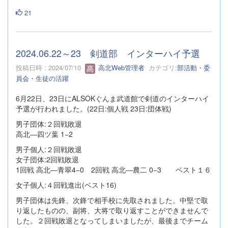
21
2024.06.22～23 剣道部 インターハイ予選
投稿日時 : 2024/07/10
高北Web管理者
カテゴリ:
部活動・委
員会・生徒の活躍
6月22日、23日にALSOKぐんま武道館で剣道のインターハイ
予選が行われました。(22日:個人戦 23日:団体戦)
男子団体:２回戦敗退
高北―四ツ葉 1−2
男子個人:２回戦敗退
女子団体:2回戦敗退
1回戦 高北―青翠4−0 2回戦 高北―農二 0−3 ベスト１６
女子個人:４回戦進出(ベスト16)
男子団体は先鋒、次鋒で相手校に先取されました。中堅で取
り返したものの、副将、大将で取り返すことができませんで
した。２回戦敗退となってしまいましたが、最後までチーム