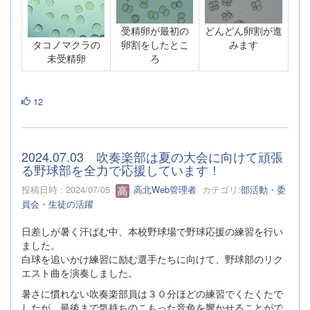
受精卵が最初の
どんどん卵割が進
卵割をしたとこ
みます
タコノマクラの
ろ
未受精卵
12
2024.07.03 吹奏楽部は夏の大会に向けて頑張
る野球部を全力で応援しています！
投稿日時 : 2024/07/05
高北Web管理者
カテゴリ:
部活動・委
員会・生徒の活躍
日差しが暑く汗ばむ中、本校野球場で野球応援の練習を行い
ました。
白球を追いかけ練習に励む選手たちに向けて、野球部のリク
エスト曲を演奏しました。
暑さに慣れない吹奏楽部員は３０分ほどの練習でくたくたで
したが、最後まで気持ちのこもった音色を響かせることがで