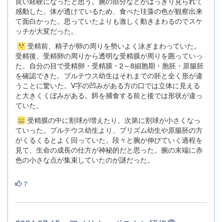
良い経験になったと思う。腕の部分などがはっきり見られて
感動した。体が透けているため、食べた珪藻の色が観察出来
て面白かった。思っていたよりも激しく動きまわるのでスケ
ッチが大変だった。
受精前、精子が卵の周りを勢いよく泳ぎまわっていた。
受精後、受精卵の周りから透明な受精膜が周りを囲っていっ
た。自分の目で受精卵・受精膜・2～8細胞期・胞胚・原腸胚
を確認できた。プルテウス幼生はそれまでの胚と全く形が違
うことに驚いた。V字の凹みがある方の口では立体に見える
と大きくくぼみがある。餌を捕食する前と後では形状が違っ
ていた。
受精膜の中に割球が増えたり、次第に割球が小さくなっ
ていった。プルテウス幼生より、プリズム幼生や原腸胚の方
がくるくるとよく回っていた。段々と腕が伸びていく過程を
見て、生命の成長の仕方が神秘的だと思った。腕の末端に赤
色の小さな点が集束していたのが謎だった。
7