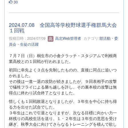
30
2024.07.08 全国高等学校野球選手権群馬大会
１回戦
投稿日時 : 2024/07/09
高北Web管理者
カテゴリ:
部活動・委
員会・生徒の活躍
７月７日（日）桐生市の小倉クラッチ・スタジアムで利根商
業高校との１回戦が行われました。
初回に幸先よく３点を先制したものの、直後に同点に追いつ
かれました。
その後は一進一退の攻防が続きましたが、９回表相手の攻撃
で犠牲フライによる勝ち越しを許し、その裏本校の攻撃は無
得点に終わり試合終了となりました。
惜しくも１回戦敗退となりましたが、３年生を中心に持ち得
る力を出せた試合でした。
３年生はこれで引退となりますが、次なる目標に向かい力一
杯残りの高校生活を送り、１・２年生は３年生の意思を受け
継ぎ、秋季大会に向けてさらなるトレーニングを積んで欲し