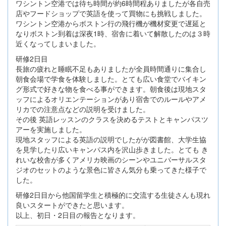
ワシントン空港では待ち時間が約6時間程ありましたが各自売
店やフードショップで英語を使って買物にも挑戦しました。
ワシントン空港からボストン行の飛行機が機材変更で遅延と
なりボストン到着は深夜1時、宿舎に着いて解散したのは３時
近くなってしまいました。
研修2日目
長旅の疲れと睡眠不足もありましたが全員時間通りに集合し
朝食会場で学食を体験しました。とても広い食堂でバイキン
グ形式で好きな物を食べる事ができます。朝食後は現地スタ
ッフによるオリエンテーションがあり宿舎でのルールやアメ
リカでの注意点などの説明を受けました。
その後 英語レッスンのクラスを決めるテストとキャンパスツ
アーを実施しました。
現地スタッフによる英語の説明でしたがが図書館、大学生協
を見学したり広いキャンパス内を沢山歩きました。とても き
れいな校舎が多くアメリカ映画のシーンやユニバーサルスタ
ジオのセットのような景色に皆さん気分も乗ってきた様子で
した。
研修2日目から他国留学生と積極的に交流する生徒さんも現れ
良いスタートができたと思います。
以上、初日・2日目の報告となります。