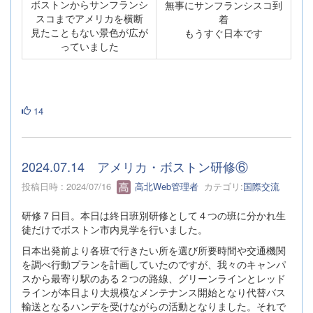
ボストンからサンフランシ
無事にサンフランシスコ到
スコまでアメリカを横断
着
見たこともない景色が広が
もうすぐ日本です
っていました
14
2024.07.14 アメリカ・ボストン研修⑥
投稿日時 : 2024/07/16
高北Web管理者
カテゴリ:
国際交流
研修７日目。本日は終日班別研修として４つの班に分かれ生
徒だけでボストン市内見学を行いました。
日本出発前より各班で行きたい所を選び所要時間や交通機関
を調べ行動プランを計画していたのですが、我々のキャンパ
スから最寄り駅のある２つの路線、グリーンラインとレッド
ラインが本日より大規模なメンテナンス開始となり代替バス
輸送となるハンデを受けながらの活動となりました。それで