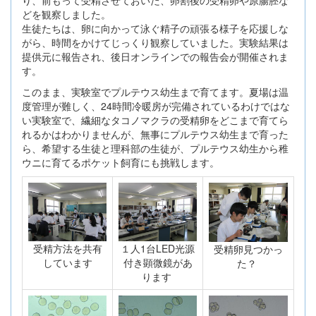
り、前もって受精させておいた、卵割後の受精卵や原腸胚な
どを観察しました。
生徒たちは、卵に向かって泳ぐ精子の頑張る様子を応援しな
がら、時間をかけてじっくり観察していました。実験結果は
提供元に報告され、後日オンラインでの報告会が開催されま
す。
このまま、実験室でプルテウス幼生まで育てます。夏場は温
度管理が難しく、24時間冷暖房が完備されているわけではな
い実験室で、繊細なタコノマクラの受精卵をどこまで育てら
れるかはわかりませんが、無事にプルテウス幼生まで育った
ら、希望する生徒と理科部の生徒が、プルテウス幼生から稚
ウニに育てるポケット飼育にも挑戦します。
受精方法を共有
１人1台LED光源
受精卵見つかっ
しています
付き顕微鏡があ
た？
ります