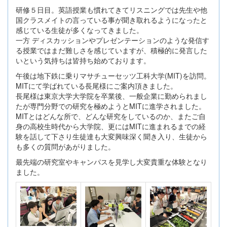
研修５日目。英語授業も慣れてきてリスニングでは先生や他
国クラスメイトの言っている事が聞き取れるようになったと
感じている生徒が多くなってきました。
一方 ディスカッションやプレゼンテーションのような発信す
る授業ではまだ難しさを感じていますが、積極的に発言した
いという気持ちは皆持ち始めております。
午後は地下鉄に乗りマサチューセッツ工科大学(MIT)を訪問。
MITにて学ばれている長尾様にご案内頂きました。
長尾様は東京大学大学院を卒業後、一般企業に勤められまし
たが専門分野での研究を極めようとMITに進学されました。
MITとはどんな所で、どんな研究をしているのか、またご自
身の高校生時代から大学院、更にはMITに進まれるまでの経
験を話して下さり生徒達も大変興味深く聞き入り、生徒から
も多くの質問があがりました。
最先端の研究室やキャンパスを見学し大変貴重な体験となり
ました。