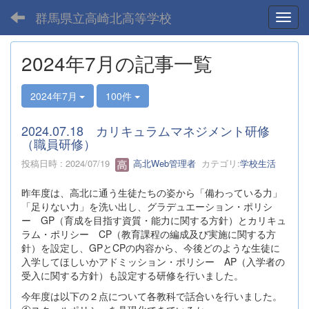
群馬県立高崎北高等学校
Toggl
2024年7月の記事一覧
2024年7月
100件
2024.07.18 カリキュラムマネジメント研修
（職員研修）
投稿日時 : 2024/07/19
高北Web管理者
カテゴリ:
学校生活
昨年度は、高北に通う生徒たちの姿から「備わっている力」
「足りない力」を洗い出し、グラデュエーション・ポリシ
ー GP（育成を目指す資質・能力に関する方針）とカリキュ
ラム・ポリシー CP（教育課程の編成及び実施に関する方
針）を設定し、GPとCPの内容から、今後どのような生徒に
入学してほしいかアドミッション・ポリシー AP（入学者の
受入に関する方針）も設定する研修を行いました。
今年度は以下の２点について各教科で話合いを行いました。