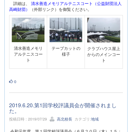
詳細は、
清水善造メモリアルテニスコート（公益財団法人
高崎財団）
（外部リンク）を御覧ください。
清水善造メモリ
テープカットの
クラブハウス屋上
アルテニスコー
様子
からのメインコー
ト
ト
0
2019.6.20.第1回学校評議員会が開催されまし
た。
投稿日時 : 2019/07/29
高北校長
カテゴリ:
地域
令和元年度 第１回学校評議員会（６月２０日（木）１５：