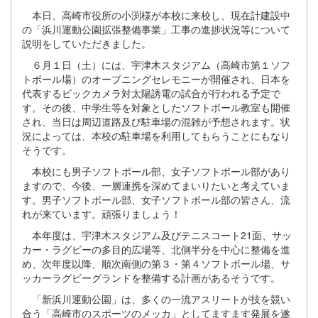
本日、高崎市役所の小渕様が本校に来校し、現在計建設中
の「浜川運動公園拡張整備事業」工事の進捗状況等について
説明をしていただきました。
６月１日（土）には、宇津木スタジアム（高崎市第１ソフ
トボール場）のオープニングセレモニーが開催され、日本を
代表するビックカメラ対太陽誘電の試合が行われる予定で
す。その後、中学生等を対象としたソフトボール教室も開催
され、当日は周辺道路及び駐車場の混雑が予想されます。状
況によっては、本校の駐車場を利用してもらうことにもなり
そうです。
本校にも男子ソフトボール部、女子ソフトボール部があり
ますので、今後、一層連携を深めてまいりたいと考えていま
す。男子ソフトボール部、女子ソフトボール部の皆さん、流
れが来ています。頑張りましょう！
本年度は、宇津木スタジアム及びテニスコート21面、サッ
カー・ラグビーの多目的広場等、北側半分を中心に整備を進
め、次年度以降、順次南側の第３・第４ソフトボール場、サ
ッカーラグビーグランドを整備する計画があるそうです。
「新浜川運動公園」は、多くの一流アスリートが技を競い
合う「高崎市のスポーツのメッカ」としてますます発展を遂