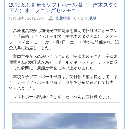
2019.6.1.高崎市ソフトボール場（宇津木スタジ
アム）オープニングセレモニー
投稿日時 : 2019/06/04
高北校長
カテゴリ:
地域
高崎北高校から前橋安中富岡線を挟んで反対側にオープン
した「高崎市ソフトボール場（宇津木スタジアム）」のオー
プニングセレモニーが、6月1日（土）10時から開催され、記
念式典に出席しました。
富岡市長からのあいさつに続き、宇津木妙子さん、宇津木
麗華さんの始球式があり、ボールがキャッチャーミットに収
まった瞬間に、風船が青空に舞い上がりました。
本校女子ソフトボール部員は、受付係の補助員として、ま
た、男子ソフトボール部員は、風船あげ補助員として協力し
てくれました。
ソフトボール部員の皆さん、たいへんお疲れ様でした。