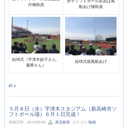
男子ソフトボール部員は風
付補助員
船あげ補助員
始球式（宇津木妙子さん、
始球式後風船あげ
麗華さん）
0
５月８日（水）宇津木スタジアム（新高崎市ソ
フトボール場）６月１日完成！
投稿日時 : 2019/05/09
高北校長
カテゴリ:
地域