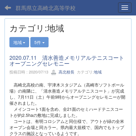
群馬県立高崎北高等学校
Toggl
カテゴリ:地域
地域
5件
2020.07.11 清水善造メモリアルテニスコート
オープニングセレモニー
投稿日時 : 2020/07/13
高北校長
カテゴリ:
地域
高崎北高校の南、宇津木スタジアム（高崎市ソフトボール
場）の南隣に、「清水善造メモリアルテニスコート」が完成
し、7月11日（土）午前9時からオープニングセレモニーが開
催されました。
メインコート1面を含め、全21面のセミハードテニスコー
トが約2.5haの敷地に完成しました。
コートは、有明コロシアムと同仕様で、アウトが緑の全米
オープン会場と同カラー。県内最大規模で、国内でもトップ
クラスの施設となっているようです。