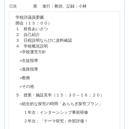
◎次 第 進行：教頭、記録：小林
学校評議員委嘱
開会（１５：００）
１ 校長あいさつ
２ 自己紹介
３ 日程説明ならびに資料確認
４ 学校概況説明
○学校運営方針
○生徒指導
○進路指導
○教務
○その他
５ 授業・施設見学（１５：３０～１６：２０）
○総合的な探究の時間「あららぎ探究プラン」
１年次：インターンシップ事前研修
２年次：「テーマ研究」外部評価Ⅰ