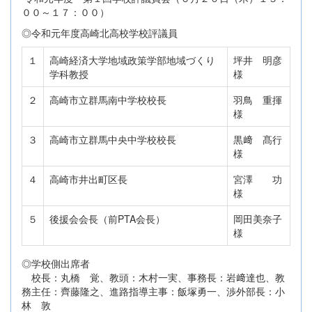
００～１７：００）
◎令和元年度高崎北高校学校評議員
１
高崎経済大学地域政策学部地域づくり
坪井 明彦
学科教授
様
２
高崎市立群馬南中学校校長
羽鳥 重揮
様
３
高崎市立群馬中央中学校校長
黒﨑 髙行
様
４
高崎市井出町区長
宮澤 功
様
５
後援会会長（前PTA会長）
岡田美奈子
様
◎学校側出席者
校長：丸橋 覚、教頭：木村一実、事務長：岩﨑達也、教
務主任：齊藤隆之、進路指導主事：飯塚勇一、渉外部長：小
林 敦