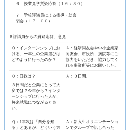
６ 授業見学質疑応答（１６：３０）
７ 学校評議員による指導・助言
閉会（１７：００）
６評議員からの質疑応答、意見
Ｑ：インターンシップにお
Ａ：経済同友会や中小企業家
ける、一年生の企業選びは
同友会、市役所、病院等にご
どのように行ったのか？
協力をいただき、協力してく
れる事業所等にお願いした。
Ｑ：日数は？
Ａ：３日間。
３日間だと企業にとって大
変では？今年から？インタ
ーンシップに行った人が、
将来就職につながると良
い。
Ｑ：1年次は「自分を知
Ａ：新入生オリエンテーショ
る」とあるが、どういう方
ンでグループで話し合った