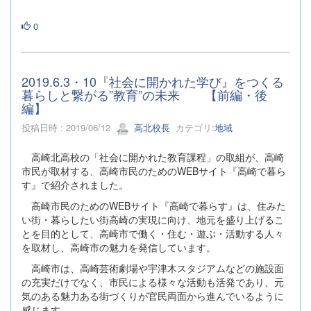
0
2019.6.3・10『社会に開かれた学び』をつくる
暮らしと繋がる”教育”の未来 【前編・後
編】
投稿日時 : 2019/06/12
高北校長
カテゴリ:
地域
高崎北高校の「社会に開かれた教育課程」の取組が、高崎
市民が取材する、高崎市民のためのWEBサイト『高崎で暮ら
す』で紹介されました。
高崎市民のためのWEBサイト『高崎で暮らす』は、住みた
い街・暮らしたい街高崎の実現に向け、地元を盛り上げるこ
とを目的として、高崎市で働く・住む・遊ぶ・活動する人々
を取材し、高崎市の魅力を発信しています。
高崎市は、高崎芸術劇場や宇津木スタジアムなどの施設面
の充実だけでなく、市民による様々な活動も活発であり、元
気のある魅力ある街づくりが官民両面から進んでいるように
感じます。