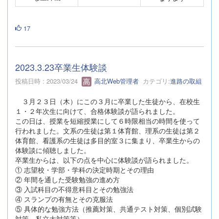
17
2023.3.23卒業生体験談
投稿日時 : 2023/03/24
高北Web管理者
カテゴリ:
進路の取組
３月２３日（木）にこの３月に卒業した生徒から、在校生
１・２年次生に向けて、合格体験談が語られました。
この日は、授業を短縮授業にして６時限相当の時間を使って
行われました。文系の生徒は第１体育館、理系の生徒は第２
体育館、看護系の生徒は多目的室３に集まり、卒業生からの
体験談に傾聴しました。
卒業生からは、以下の点を中心に体験談が語られました。
① 志望校・学部・学科の決定時期とその理由
② 年間を通した受験勉強の進め方
③ 入試科目の不得意科目とその勉強法
④ スランプの有無とその克服法
⑤ 具体的な勉強方法（推薦対策、共通テスト対策、個別試験
対策、私立大対策等）