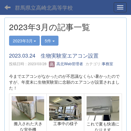
群馬県立高崎北高等学校
Toggl
2023年3月の記事一覧
2023年3月
5件
2023.03.24 生物実験室エアコン設置
投稿日時 : 2023/03/28
高北Web管理者
カテゴリ:
事務室
今までエアコンがなかったのが不思議なくらい暑かったので
すが、年度末に生物実験室に念願のエアコンが設置されまし
た！
搬入された大き
工事中の様子
これで夏も快適に
な室外機
なります