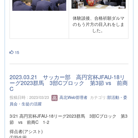
体験談後、合格祈願ダルマ
のもう片方の目入れをしま
した。
15
2023.03.21 サッカー部 高円宮杯JFAU-18リ
ーグ2023群馬 3部Cブロック 第3節 vs 前商
C
投稿日時 : 2023/03/23
高北Web管理者
カテゴリ:
部活動・委
員会・生徒の活躍
3/21 高円宮杯JFAU-18リーグ2023群馬 3部Cブロック 第3
節 vs 前商C 1-2
得点者(アシスト)
①羽生田