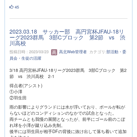
45
2023.03.18 サッカー部 高円宮杯JFAU-18リ
ーグ2023群馬 3部Cブロック 第2節 vs 渋
川高校
投稿日時 : 2023/03/23
高北Web管理者
カテゴリ:
部活動・委
員会・生徒の活躍
3/18 高円宮杯JFAU-18リーグ2023群馬 3部Cブロック 第2
節 vs 渋川高校 2-1
得点者(アシスト)
①小澤
②羽生田
雨の影響によりグランドには水が浮いており、ボールが転が
らないほどのコンディションのなかでの試合となった。
両チームとも我慢の展開となったが、前半にゴール前のこぼ
れ球を小澤が蹴り込み先制。
後半には羽生田が相手DFの背後に抜け出して落ち着いて追加