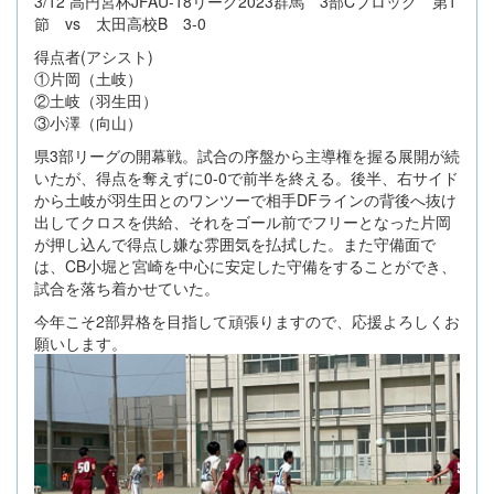
3/12 高円宮杯JFAU-18リーグ2023群馬 3部Cブロック 第1
節 vs 太田高校B 3-0
得点者(アシスト)
①片岡（土岐）
②土岐（羽生田）
③小澤（向山）
県3部リーグの開幕戦。試合の序盤から主導権を握る展開が続
いたが、得点を奪えずに0-0で前半を終える。後半、右サイド
から土岐が羽生田とのワンツーで相手DFラインの背後へ抜け
出してクロスを供給、それをゴール前でフリーとなった片岡
が押し込んで得点し嫌な雰囲気を払拭した。また守備面で
は、CB小堀と宮崎を中心に安定した守備をすることができ、
試合を落ち着かせていた。
今年こそ2部昇格を目指して頑張りますので、応援よろしくお
願いします。