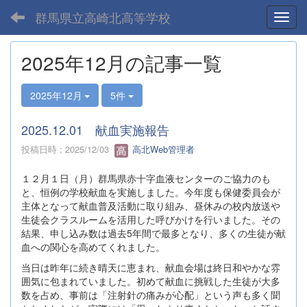
群馬県立高崎北高等学校
Toggl
2025年12月の記事一覧
2025年12月
5件
2025.12.01 献血実施報告
投稿日時 : 2025/12/03
高北Web管理者
１２月１日（月）群馬県赤十字血液センターのご協力のも
と、恒例の学校献血を実施しました。今年度も保健委員会が
主体となって献血普及活動に取り組み、昼休みの校内放送や
生徒会クラスルームを活用した呼びかけを行いました。その
結果、申し込み数は過去5年間で最多となり、多くの生徒が献
血への関心を高めてくれました。
当日は昨年に続き晴天に恵まれ、献血会場は終日和やかな雰
囲気に包まれていました。初めて献血に挑戦した生徒が大多
数を占め、事前は「注射針の痛みが心配」という声も多く聞