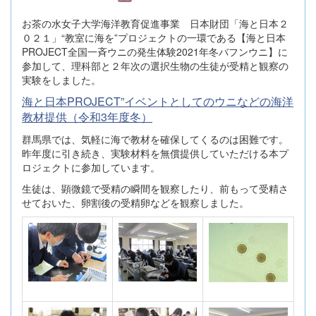
お茶の水女子大学海洋教育促進事業 日本財団「海と日本２
０２１」“教室に海を”プロジェクトの一環である【海と日本
PROJECT全国一斉ウニの発生体験2021年冬バフンウニ】に
参加して、理科部と２年次の選択生物の生徒が受精と観察の
実験をしました。
海と日本PROJECT”イベントとしてのウニなどの海洋
教材提供（令和3年度冬）
群馬県では、気軽に海で教材を確保してくるのは困難です。
昨年度に引き続き、実験材料を無償提供していただける本プ
ロジェクトに参加しています。
生徒は、顕微鏡で受精の瞬間を観察したり、前もって受精さ
せておいた、卵割後の受精卵などを観察しました。