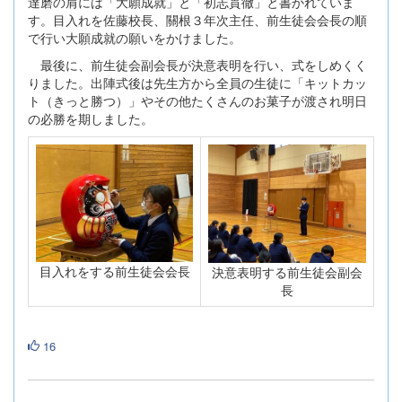
達磨の肩には「大願成就」と「初志貫徹」と書かれていま
す。目入れを佐藤校長、關根３年次主任、前生徒会会長の順
で行い大願成就の願いをかけました。
最後に、前生徒会副会長が決意表明を行い、式をしめくく
りました。出陣式後は先生方から全員の生徒に「キットカッ
ト（きっと勝つ）」やその他たくさんのお菓子が渡され明日
の必勝を期しました。
目入れをする前生徒会会長
決意表明する前生徒会副会
長
16