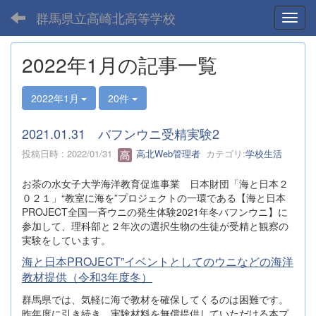
群馬県立高崎北高等学校
Toggl
2022年1月の記事一覧
2022年1月
20件
2021.01.31 バフンウニ受精実験2
投稿日時 : 2022/01/31
高北Web管理者
カテゴリ:
学校生活
お茶の水女子大学海洋教育促進事業 日本財団「海と日本２
０２１」“教室に海を”プロジェクトの一環である【海と日本
PROJECT全国一斉ウニの発生体験2021年冬バフンウニ】に
参加して、理科部と２年次の選択生物の生徒が受精と観察の
実験をしています。
海と日本PROJECT”イベントとしてのウニなどの海洋
教材提供（令和3年度冬）
群馬県では、気軽に海で教材を確保してくるのは困難です。
昨年度に引き続き、実験材料を無償提供していただける本プ