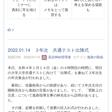
ミナーに
は
考えを深める場面
真剣に耳を傾け
メモをとって復
も
る
習する
7
2022.01.14 ３年次 共通テスト出陣式
投稿日時 : 2022/01/14
高北Web管理者
カテゴリ:
進路の取組
本日、令和４年１月１４日（金）の４時間目の時間に、明日
の大学入学共通テストに向けて「出陣式」を兼ねて３年次生
の年次集会が行われました。
最初に、佐藤校長からの挨拶があり、続いて３年次主任の
關根先生から激励の言葉がありました。そして、「受験上の
注意」について進路指導主事の林先生から説明がありまし
た。
その後、必勝を祈願して達磨の目入れ式が行われました。