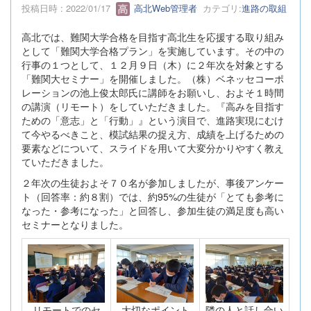
投稿日時 : 2022/01/17
高北Web管理者
カテゴリ:
進路の取組
高北では、難関大学合格を目指す高北生を応援する取り組み
として「難関大学合格プラン」を実施しています。その中の
行事の１つとして、１２月９日（木）に２年次を対象とする
「難関大セミナー」を開催しました。（株）ベネッセコーポ
レーションの池上俊太郎氏に講師をお願いし、およそ１時間
の講演（リモート）をしていただきました。『高みを目指す
ための「意志」と「行動」』という演目で、進路実現にむけ
て今やるべきこと、模試結果の捉え方、成績を上げるための
要素などについて、スライドを用いて大変分かりやすく教え
ていただきました。
２年次の生徒およそ７０名が参加しましたが、事後アンケー
ト（回答率：約８割）では、約95%の生徒が「とても参考に
なった・参考になった」と回答し、参加生徒の満足度も高い
セミナーとなりました。
リモートでのセ
大切なポイント
隣の人と話し合い