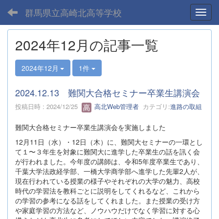
群馬県立高崎北高等学校
Toggl
2024年12月の記事一覧
2024年12月
1件
2024.12.13 難関大合格セミナー卒業生講演会
投稿日時 : 2024/12/25
高北Web管理者
カテゴリ:
進路の取組
難関大合格セミナー卒業生講演会を実施しました
12月11日（水）・12日（木）に、難関大セミナーの一環とし
て１〜３年生を対象に難関大に進学した卒業生の話を訊く会
が行われました。今年度の講師は、令和5年度卒業生であり、
千葉大学法政経学部、一橋大学商学部へ進学した先輩2人が、
現在行われている授業の様子やそれぞれの大学の魅力、高校
時代の学習法を教科ごとに説明をしてくれるなど、これから
の学習の参考になる話をしてくれました。また授業の受け方
や家庭学習の方法など、ノウハウだけでなく学習に対する心