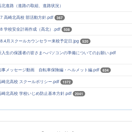
高北進路（進路の取組、進路状況）
R7 高崎北高校 部活動方針.pdf
367
R8 学校安全計画作成（高北）.pdf
508
R8.4月スクールカウンセラー来校予定日.jpg
520
新入生の保護者の皆さまへパソコンの準備についてのお願い.pdf
知事メッセージ動画 自転車保険編・ヘルメット編.pdf
634
高崎北高校 スクールポリシー.pdf
1372
高崎北高校 学校いじめ防止基本方針.pdf
2041