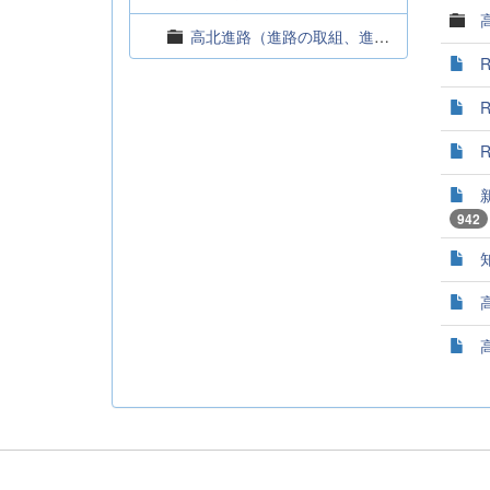
高北進路（進路の取組、進路状況）
942