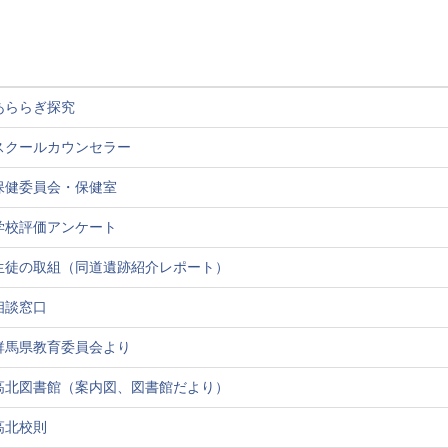
あららぎ探究
スクールカウンセラー
保健委員会・保健室
学校評価アンケート
生徒の取組（同道遺跡紹介レポート）
相談窓口
群馬県教育委員会より
高北図書館（案内図、図書館だより）
高北校則