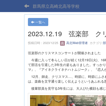
群馬県立高崎北高等学校
一覧へ
2023.12.19 弦楽部
投稿日時 : 2023/12/25
高北Web管理者
カテゴリ:
部
弦楽部のクリスマスコンサートが開催されました
今週に入って冬らしい日が続く12月19日(火)、
て部活を引退した3年生の姿もありました。すっか
マ』、『アイネクライネナハトムジーク』、『恋人
12月、師走、クリスマス…、時節に、時節にふさ
は、楽曲を文字通り楽しく伝えようというあふれる
後輩部員を見守る3年生には、大人びた横顔も感じ