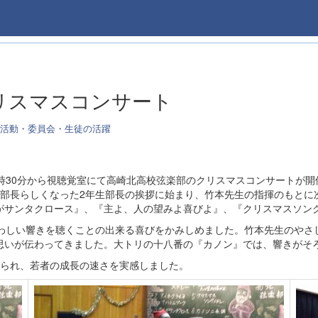
 クリスマスコンサート
活動・委員会・生徒の活躍
16時30分から視聴覚室にて高崎北高校弦楽部のクリスマスコンサートが
り部長らしくなった2年生部長の挨拶に始まり、竹本先生の指揮のもとに
がサンタクロース』、『主よ、人の望みよ喜びよ』、『クリスマスソン
わしい響きを聴くことの出来る喜びをかみしめました。竹本先生のやさ
思いが伝わってきました。大トリの十八番の『カノン』では、響きがそ
られ、若者の成長の速さを実感しました。