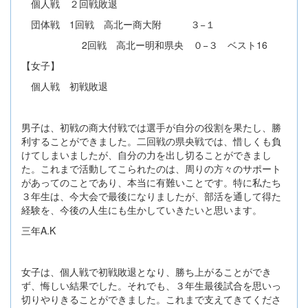
個人戦 ２回戦敗退
団体戦 1回戦 高北ー商大附 ３−１
2回戦 高北ー明和県央 ０−３ ベスト16
【女子】
個人戦 初戦敗退
男子は、初戦の商大付戦では選手が自分の役割を果たし、勝
利することができました。二回戦の県央戦では、惜しくも負
けてしまいましたが、自分の力を出し切ることができまし
た。これまで活動してこられたのは、周りの方々のサポート
があってのことであり、本当に有難いことです。特に私たち
３年生は、今大会で最後になりましたが、部活を通して得た
経験を、今後の人生にも生かしていきたいと思います。
三年A.K
女子は、個人戦で初戦敗退となり、勝ち上がることができ
ず、悔しい結果でした。それでも、３年生最後試合を思いっ
切りやりきることができました。これまで支えてきてくださ