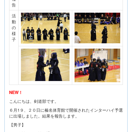
告
活
動
の
様
子
NEW！
こんにちは、剣道部です。
６月1９、２０日に榛名体育館で開催されたインターハイ予選
に出場しました。結果を報告します。
【男子】