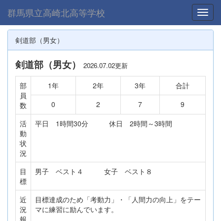
群馬県立高崎北高等学校
Toggl
剣道部（男女）
剣道部（男女）
2026.07.02更新
部
1年
2年
3年
合計
員
0
2
7
9
数
活
平日 1時間30分 休日 2時間～3時間
動
状
況
目
男子 ベスト４ 女子 ベスト８
標
近
目標達成のため「考動力」・「人間力の向上」をテー
況
マに練習に励んでいます。
報